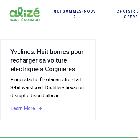
thomastwn, Author at Alizé
Cookies management panel
QUI SOMMES-NOUS
CHOISIR 
charge
?
OFFRE
Yvelines. Huit bornes pour
recharger sa voiture
électrique à Coignières
Fingerstache flexitarian street art
8-bit waistcoat. Distillery hexagon
disrupt edison bulbche.
Learn More