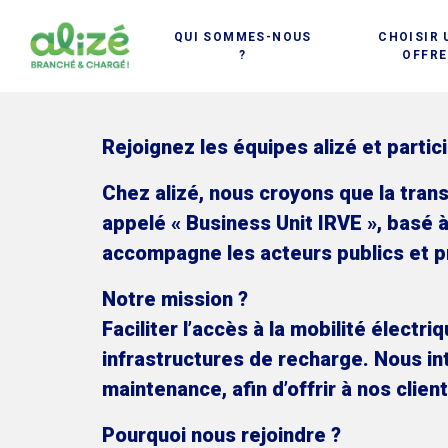
Cookies management panel
QUI SOMMES-NOUS
CHOISIR 
?
OFFRE
Rejoignez les équipes
alizé
et partic
Chez
alizé
, nous croyons que la tran
appelé « Business Unit IRVE », basé 
accompagne les acteurs publics et pr
Notre mission ?
Faciliter l’accès à la mobilité élect
infrastructures de recharge. Nous int
maintenance, afin d’offrir à nos clie
Pourquoi nous rejoindre ?