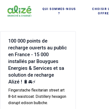
100 000 bornes de recharge
Cookies management panel
QUI SOMMES-NOUS
CHOISIR 
électrique Archives - Alizé charge
?
OFFRE
100 000 points de
recharge ouverts au public
en France - 15 000
installés par Bouygues
Energies & Services et sa
solution de recharge
Alizé ! 🔋🚘⚡
Fingerstache flexitarian street art
8-bit waistcoat. Distillery hexagon
disrupt edison bulbche.